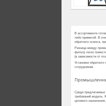
В ассортименте готов
либо примесей. В оч
обратного осмоса, п
Разница между промы
фильтр легко помести
(в зависимости от п
Установки обратного 
сотрудникам.
Промышленные
Среди предлагаемых 
требований модель. К
целевого назначения