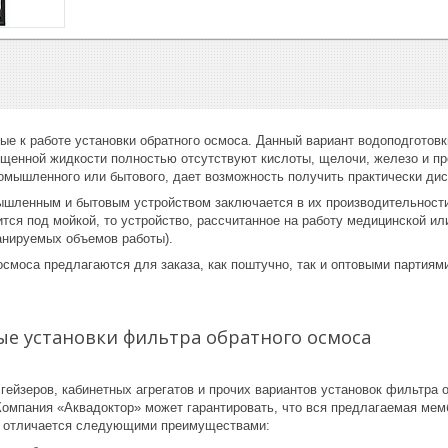
ые к работе установки обратного осмоса. Данный вариант водоподготов
ищенной жидкости полностью отсутствуют кислоты, щелочи, железо и пр
ромышленного или бытового, дает возможность получить практически ди
шленным и бытовым устройством заключается в их производительности 
тся под мойкой, то устройство, рассчитанное на работу медицинской и
ланируемых объемов работы).
осмоса предлагаются для заказа, как поштучно, так и оптовыми партия
 установки фильтра обратного осмоса
гейзеров, кабинетных агрегатов и прочих вариантов установок фильтра
омпания «Аквадоктор» может гарантировать, что вся предлагаемая мемб
, отличается следующими преимуществами: