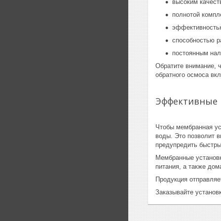
высоким качест
полнотой компл
эффективность
способностью р
постоянным нал
Обратите внимание, 
обратного осмоса вк
Эффективные 
Чтобы мембранная ус
воды. Это позволит 
предупредить быстры
Мембранные установк
питания, а также дома
Продукция отправляе
Заказывайте установ