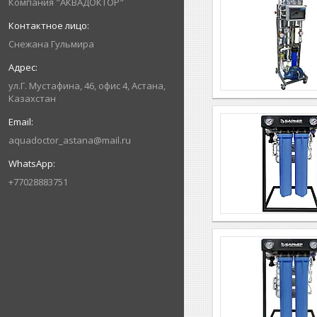
Компания "АКВАДОКТОР"
Снежана Гульмира
ул.Г. Мустафина, 46, офис 4, Астана,
Казахстан
aquadoctor_astana@mail.ru
+77028883751