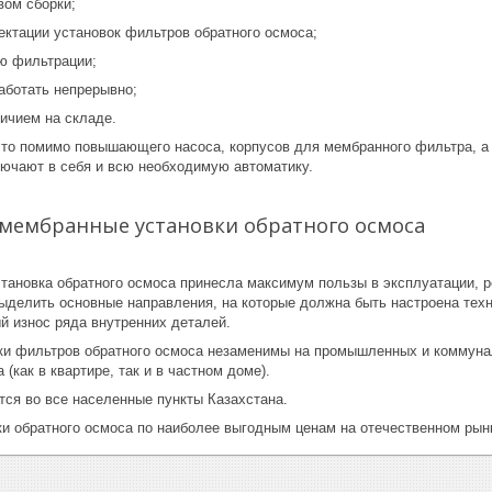
вом сборки;
ектации установок фильтров обратного осмоса;
ю фильтрации;
аботать непрерывно;
ичием на складе.
что помимо повышающего насоса, корпусов для мембранного фильтра, 
лючают в себя и всю необходимую автоматику.
мембранные установки обратного осмоса
тановка обратного осмоса принесла максимум пользы в эксплуатации, 
выделить основные направления, на которые должна быть настроена техн
й износ ряда внутренних деталей.
и фильтров обратного осмоса незаменимы на промышленных и коммунал
 (как в квартире, так и в частном доме).
тся во все населенные пункты Казахстана.
ки обратного осмоса по наиболее выгодным ценам на отечественном рын