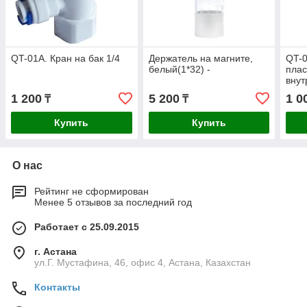
QT-01A. Кран на бак 1/4
Держатель на магните,
QT-
белый(1*32) -
плас
внут
(кра
1 200
5 200
1 0
₸
₸
Купить
Купить
О нас
Рейтинг не сформирован
Менее 5 отзывов за последний год
Работает с 25.09.2015
г. Астана
ул.Г. Мустафина, 46, офис 4, Астана, Казахстан
Контакты