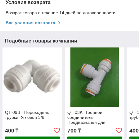
Условия возврата
Возврат товара в течение 14 дней по договоренности
Все условия возврата
Подобные товары компании
QT-09B - Переходник
QT-03K. Тройной
QT-1
трубки. Угловой 3/8
соединитель.
труб
Предназначен для
дополнительного отвода
400
700
400
₸
₸
питьевой воды и
соединения трубок .