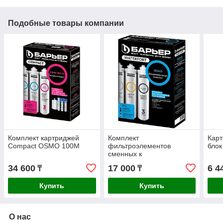
Подобные товары компании
Комплект картриджей
Комплект
Кар
Compact OSMO 100M
фильтроэлементов
блок
сменных к
водоочистителю БАРЬЕР
34 600
17 000
6 4
₸
₸
WaterFort Осмо
Купить
Купить
О нас