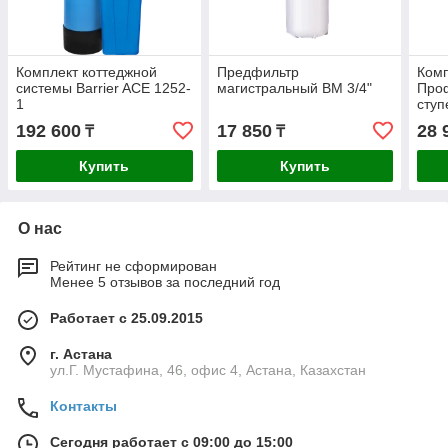
Комплект коттеджной
Предфильтр
Комп
системы Barrier ACE 1252-
магистральный ВМ 3/4"
Про
1
ступ
192 600
17 850
28 
₸
₸
Купить
Купить
О нас
Рейтинг не сформирован
Менее 5 отзывов за последний год
Работает с 25.09.2015
г. Астана
ул.Г. Мустафина, 46, офис 4, Астана, Казахстан
Контакты
Сегодня работает с 09:00 до 15:00