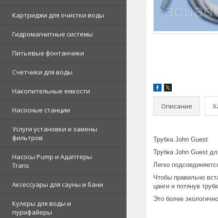
Картриджи для очистки воды
Гидромагнитные системы
Питьевые фонтанчики
Счетчики для воды
Накопительные емкости
Описание
Х
Насосные станции
Услуги установки и замены
фильтров
Трубка John Guest
Трубка John Guest д
Насосы Pump и Адаптеры
Trans
Легко подсоединяется
Чтобы правильно вста
Аксессуары для сауны и бани
цанги и потянув трубк
Это более экологичн
Кулеры для воды и
пурифайеры