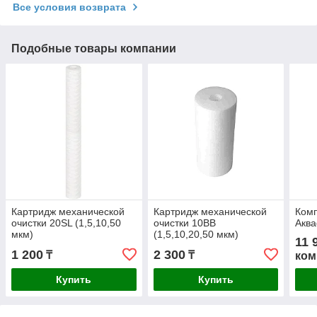
Все условия возврата
Подобные товары компании
Картридж механической
Картридж механической
Комп
очистки 20SL (1,5,10,50
очистки 10BB
Аква
мкм)
(1,5,10,20,50 мкм)
11 
1 200
2 300
₸
₸
ком
Купить
Купить