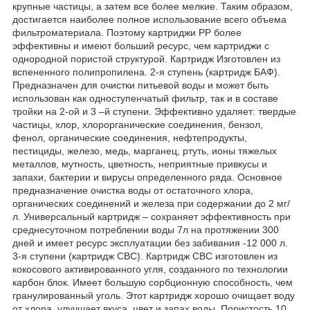
крупные частицы, а затем все более мелкие. Таким образом,
достигается наиболее полное использование всего объема
фильтроматериала. Поэтому картриджи РР более
эффективны и имеют больший ресурс, чем картриджи с
однородной пористой структурой. Картридж Изготовлен из
вспененного полипропилена. 2-я ступень (картридж БАФ).
Предназначен для очистки питьевой воды и может быть
использован как одноступенчатый фильтр, так и в составе
тройки на 2-ой и 3 –й ступени. Эффективно удаляет: твердые
частицы, хлор, хлорорганические соединения, бензол,
фенол, органические соединения, нефтепродукты,
пестициды, железо, медь, марганец, ртуть, ионы тяжелых
металлов, мутность, цветность, неприятные привкусы и
запахи, бактерии и вирусы определенного ряда. Основное
предназначение очистка воды от остаточного хлора,
органических соединений и железа при содержании до 2 мг/
л. Универсальный картридж – сохраняет эффективность при
среднесуточном потреблении воды 7л на протяжении 300
дней и имеет ресурс эксплуатации без забивания -12 000 л.
3-я ступени (картридж СВС). Картридж СВС изготовлен из
кокосового активированного угля, созданного по технологии
карбон блок. Имеет большую сорбционную способность, чем
гранулированный уголь. Этот картридж хорошо очищает воду
от хлора, улучшает вкуса, цвет и запах воды. Пористость 10