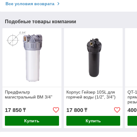
Все условия возврата
Подобные товары компании
Предфильтр
Корпус Гейзер 10SL для
QT-1
магистральный ВМ 3/4"
горячей воды (1/2", 3/4")
прям
резь
быс
17 850
17 800
400
₸
₸
сое
Купить
Купить