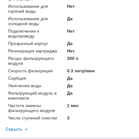
Использование для
Нет
горячей воды
Использование для
Да
холодной воды
Подключение к
Нет
водопроводу
Прозрачный корпус
Да
Регенерация картриджа
Нет
Ресурс фильтрующего
300 л
модуля
Скорость фильтрации
0.3 литр/мин
Сорбция
Да
Умягчение воды
Да
Фильтрующий модуль в
Да
комплекте
Частота замены
1 мес
фильтрующего модуля
Число ступеней очистки
3
Скрыть